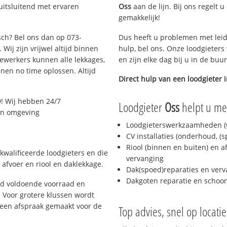
uitsluitend met ervaren
Oss
aan de lijn. Bij ons regelt u
gemakkelijk!
sch? Bel ons dan op 073-
Dus heeft u problemen met leid
Wij zijn vrijwel altijd binnen
hulp, bel ons. Onze loodgieters
ewerkers kunnen alle lekkages,
en zijn elke dag bij u in de buu
en no time oplossen. Altijd
Direct hulp van een loodgieter 
! Wij hebben 24/7
Loodgieter
Oss
helpt u met
 en omgeving
Loodgieterswerkzaamheden (w
CV installaties (onderhoud, (
Riool (binnen en buiten) en a
kwalificeerde loodgieters en die
vervanging
afvoer en riool en daklekkage.
Dak(spoed)reparaties en verv
Dakgoten reparatie en scho
jd voldoende voorraad en
 Voor grotere klussen wordt
 een afspraak gemaakt voor de
Top advies, snel op locati