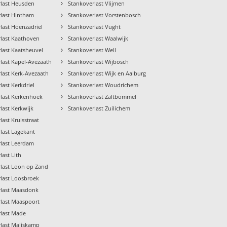
›
rlast Heusden
Stankoverlast Vlijmen
›
last Hintham
Stankoverlast Vorstenbosch
›
last Hoenzadriel
Stankoverlast Vught
›
last Kaathoven
Stankoverlast Waalwijk
›
last Kaatsheuvel
Stankoverlast Well
›
last Kapel-Avezaath
Stankoverlast Wijbosch
›
last Kerk-Avezaath
Stankoverlast Wijk en Aalburg
›
last Kerkdriel
Stankoverlast Woudrichem
›
rlast Kerkenhoek
Stankoverlast Zaltbommel
›
last Kerkwijk
Stankoverlast Zuilichem
last Kruisstraat
last Lagekant
last Leerdam
last Lith
last Loon op Zand
last Loosbroek
rlast Maasdonk
last Maaspoort
rlast Made
last Maliskamp