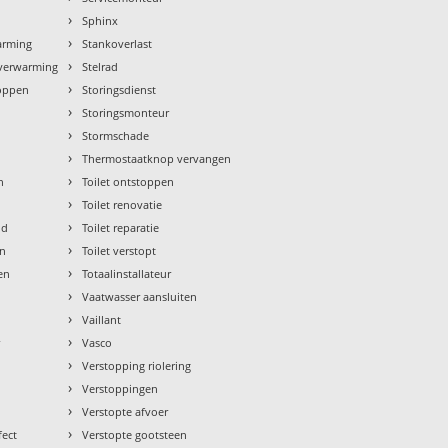
›
Sphinx
›
arming
Stankoverlast
›
rverwarming
Stelrad
›
toppen
Storingsdienst
›
Storingsmonteur
›
Stormschade
›
Thermostaatknop vervangen
›
n
Toilet ontstoppen
›
Toilet renovatie
›
ud
Toilet reparatie
›
en
Toilet verstopt
›
en
Totaalinstallateur
›
Vaatwasser aansluiten
›
Vaillant
›
r
Vasco
›
Verstopping riolering
›
Verstoppingen
›
Verstopte afvoer
›
fect
Verstopte gootsteen