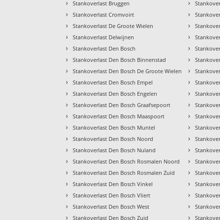
›
›
Stankoverlast Bruggen
Stankove
›
›
Stankoverlast Cromvoirt
Stankover
›
›
Stankoverlast De Groote Wielen
Stankover
›
›
Stankoverlast Delwijnen
Stankover
›
›
Stankoverlast Den Bosch
Stankover
›
›
Stankoverlast Den Bosch Binnenstad
Stankover
›
›
Stankoverlast Den Bosch De Groote Wielen
Stankover
›
›
Stankoverlast Den Bosch Empel
Stankover
›
›
Stankoverlast Den Bosch Engelen
Stankove
›
›
Stankoverlast Den Bosch Graafsepoort
Stankover
›
›
Stankoverlast Den Bosch Maaspoort
Stankover
›
›
Stankoverlast Den Bosch Muntel
Stankover
›
›
Stankoverlast Den Bosch Noord
Stankover
›
›
Stankoverlast Den Bosch Nuland
Stankover
›
›
Stankoverlast Den Bosch Rosmalen Noord
Stankover
›
›
Stankoverlast Den Bosch Rosmalen Zuid
Stankover
›
›
Stankoverlast Den Bosch Vinkel
Stankove
›
›
Stankoverlast Den Bosch Vliert
Stankover
›
›
Stankoverlast Den Bosch West
Stankove
›
›
Stankoverlast Den Bosch Zuid
Stankover