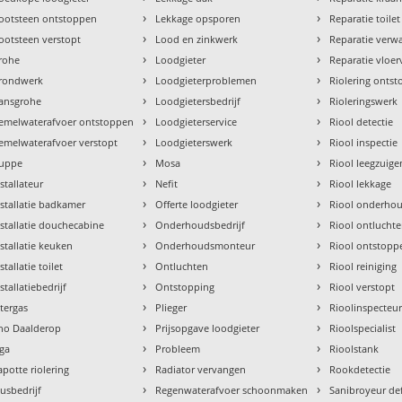
›
›
ootsteen ontstoppen
Lekkage opsporen
Reparatie toilet
›
›
ootsteen verstopt
Lood en zinkwerk
Reparatie verw
›
›
rohe
Loodgieter
Reparatie vloe
›
›
rondwerk
Loodgieterproblemen
Riolering onts
›
›
ansgrohe
Loodgietersbedrijf
Rioleringswerk
›
›
emelwaterafvoer ontstoppen
Loodgieterservice
Riool detectie
›
›
emelwaterafvoer verstopt
Loodgieterswerk
Riool inspectie
›
›
uppe
Mosa
Riool leegzuige
›
›
nstallateur
Nefit
Riool lekkage
›
›
nstallatie badkamer
Offerte loodgieter
Riool onderho
›
›
nstallatie douchecabine
Onderhoudsbedrijf
Riool ontlucht
›
›
nstallatie keuken
Onderhoudsmonteur
Riool ontstopp
›
›
stallatie toilet
Ontluchten
Riool reiniging
›
›
stallatiebedrijf
Ontstopping
Riool verstopt
›
›
ntergas
Plieger
Rioolinspecteu
›
›
tho Daalderop
Prijsopgave loodgieter
Rioolspecialist
›
›
aga
Probleem
Rioolstank
›
›
apotte riolering
Radiator vervangen
Rookdetectie
›
›
lusbedrijf
Regenwaterafvoer schoonmaken
Sanibroyeur de