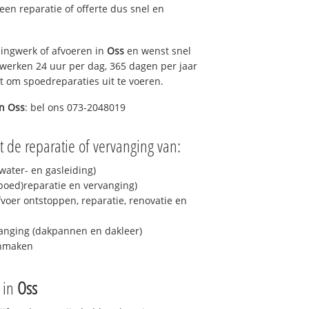
 een reparatie of offerte dus snel en
ingwerk of afvoeren in
Oss
en wenst snel
 werken 24 uur per dag, 365 dagen per jaar
rt om spoedreparaties uit te voeren.
in
Oss
: bel ons 073-2048019
 de reparatie of vervanging van:
ater- en gasleiding)
spoed)reparatie en vervanging)
fvoer ontstoppen, reparatie, renovatie en
anging (dakpannen en dakleer)
onmaken
e in
Oss