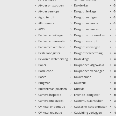
›
›
›
Afvoer ontstoppen
Dakdekker
G
›
›
›
Afvoer verstopt
Dakgoot lekkage
G
›
›
›
Agpo ferroli
Dakgoot reinigen
G
›
›
›
All-Inservice
Dakgoot reparatie
G
›
›
›
AWB
Dakgoot repareren
H
›
›
›
Badkamer lekkage
Dakgoot schoonmaken
H
›
›
›
Badkamer renovatie
Dakgoot verstopt
H
›
›
›
Badkamer ventilatie
Dakgoot vervangen
H
›
›
›
Beste loodgieter
Dakgootbescherming
I
›
›
›
Bevroren waterleiding
Daklekkage
I
›
›
›
Boiler
Dakpannen afgewaaid
I
›
›
›
Borrelende
Dakpannen vervangen
I
›
›
›
Bosch
Dakreparatie
In
›
›
›
Brugman
Dakwerk
In
›
›
›
Buitenkraan plaatsen
Duravit
I
›
›
›
Camera inspectie
Erkende loodgieter
I
›
›
›
Camera onderzoek
Gasfornuis aansluiten
J
›
›
›
CV ketel onderhoud
Gaskachel schoonmaken
K
›
›
›
CV ketel reparatie
Gasleiding verleggen
K