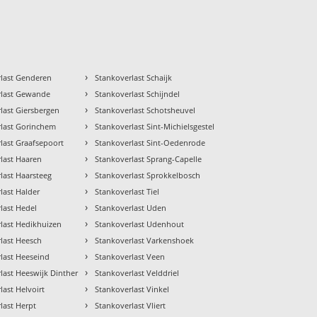
›
rlast Genderen
Stankoverlast Schaijk
›
rlast Gewande
Stankoverlast Schijndel
›
last Giersbergen
Stankoverlast Schotsheuvel
›
rlast Gorinchem
Stankoverlast Sint-Michielsgestel
›
last Graafsepoort
Stankoverlast Sint-Oedenrode
›
last Haaren
Stankoverlast Sprang-Capelle
›
last Haarsteeg
Stankoverlast Sprokkelbosch
›
last Halder
Stankoverlast Tiel
›
last Hedel
Stankoverlast Uden
›
last Hedikhuizen
Stankoverlast Udenhout
›
last Heesch
Stankoverlast Varkenshoek
›
last Heeseind
Stankoverlast Veen
›
last Heeswijk Dinther
Stankoverlast Velddriel
›
last Helvoirt
Stankoverlast Vinkel
›
last Herpt
Stankoverlast Vliert