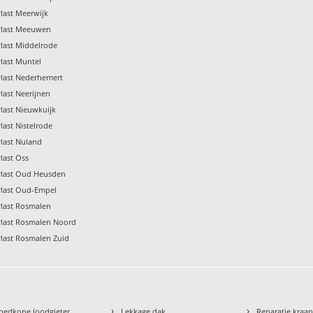
last Meerwijk
rlast Meeuwen
last Middelrode
last Muntel
rlast Nederhemert
last Neerijnen
last Nieuwkuijk
last Nistelrode
last Nuland
last Oss
rlast Oud Heusden
rlast Oud-Empel
rlast Rosmalen
rlast Rosmalen Noord
last Rosmalen Zuid
›
›
oedkope loodgieter
Lekkage dak
Reparatie kraa