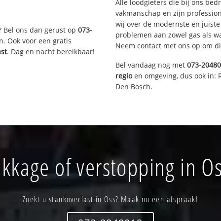
Alle loodgieters die bij ons be
vakmanschap en zijn profession
wij over de modernste en juist
? Bel ons dan gerust op
073-
problemen aan zowel gas als wat
n. Ook voor een gratis
Neem contact met ons op om di
ast
. Dag en nacht bereikbaar!
Bel vandaag nog met
073-2048
regio
en omgeving, dus ook in: 
Den Bosch.
kkage of verstopping in O
Zoekt u stankoverlast in Oss? Maak nu een afspraak!