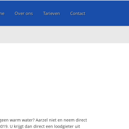
me
Over ons
Tarieven
Contact
 geen warm water? Aarzel niet en neem direct
19. U krijgt dan direct een loodgieter uit