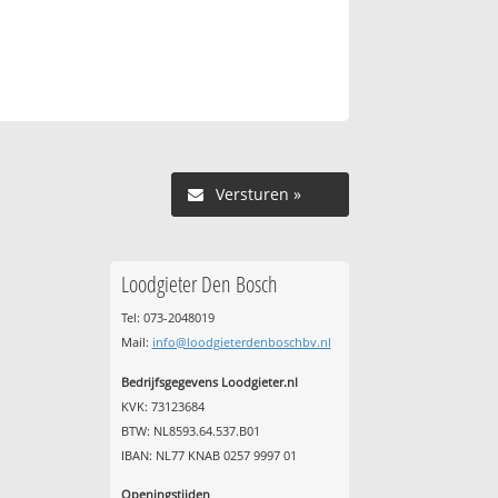
Versturen »
Loodgieter Den Bosch
Tel: 073-2048019
Mail:
info@loodgieterdenboschbv.nl
Bedrijfsgegevens Loodgieter.nl
KVK: 73123684
BTW: NL8593.64.537.B01
IBAN: NL77 KNAB 0257 9997 01
Openingstijden