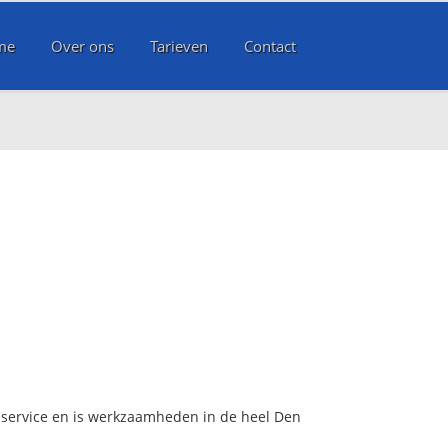
me
Over ons
Tarieven
Contact
dservice en is werkzaamheden in de heel Den