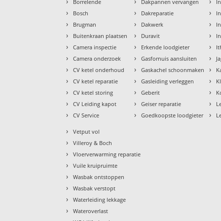
›
›
›
Borrelende
Dakpannen vervangen
I
›
›
›
Bosch
Dakreparatie
In
›
›
›
Brugman
Dakwerk
In
›
›
›
Buitenkraan plaatsen
Duravit
I
›
›
›
Camera inspectie
Erkende loodgieter
I
›
›
›
Camera onderzoek
Gasfornuis aansluiten
J
›
›
›
CV ketel onderhoud
Gaskachel schoonmaken
K
›
›
›
CV ketel reparatie
Gasleiding verleggen
K
›
›
›
CV ketel storing
Geberit
K
›
›
›
CV Leiding kapot
Geiser reparatie
L
›
›
›
CV Service
Goedkoopste loodgieter
L
›
Vetput vol
›
Villeroy & Boch
›
Vloerverwarming reparatie
›
Vuile kruipruimte
›
Wasbak ontstoppen
›
Wasbak verstopt
›
Waterleiding lekkage
›
Wateroverlast