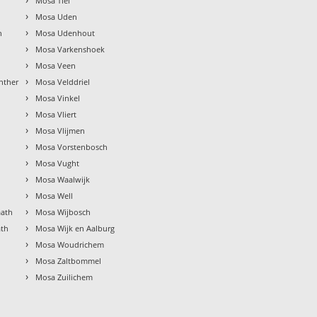
Mosa Tiel
›
Mosa Uden
›
n
Mosa Udenhout
›
Mosa Varkenshoek
›
Mosa Veen
›
nther
Mosa Velddriel
›
Mosa Vinkel
›
Mosa Vliert
›
Mosa Vlijmen
›
Mosa Vorstenbosch
›
l
Mosa Vught
›
Mosa Waalwijk
›
l
Mosa Well
›
aath
Mosa Wijbosch
›
ath
Mosa Wijk en Aalburg
›
Mosa Woudrichem
›
k
Mosa Zaltbommel
›
Mosa Zuilichem