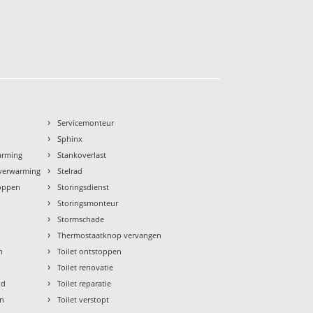
›
n
Servicemonteur
›
Sphinx
›
arming
Stankoverlast
›
rverwarming
Stelrad
›
toppen
Storingsdienst
›
Storingsmonteur
›
Stormschade
›
Thermostaatknop vervangen
›
n
Toilet ontstoppen
›
Toilet renovatie
›
ud
Toilet reparatie
›
en
Toilet verstopt