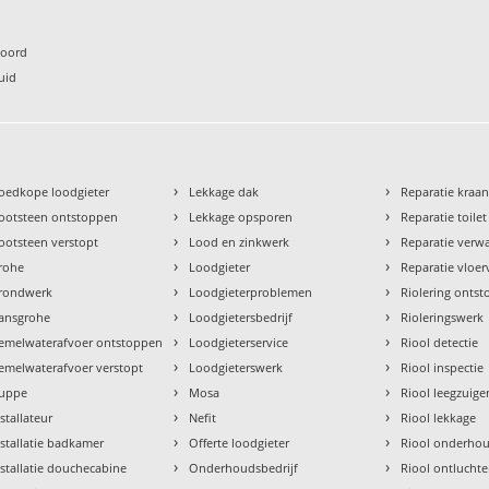
Noord
uid
›
›
oedkope loodgieter
Lekkage dak
Reparatie kraa
›
›
ootsteen ontstoppen
Lekkage opsporen
Reparatie toilet
›
›
ootsteen verstopt
Lood en zinkwerk
Reparatie verw
›
›
rohe
Loodgieter
Reparatie vloe
›
›
rondwerk
Loodgieterproblemen
Riolering onts
›
›
ansgrohe
Loodgietersbedrijf
Rioleringswerk
›
›
emelwaterafvoer ontstoppen
Loodgieterservice
Riool detectie
›
›
emelwaterafvoer verstopt
Loodgieterswerk
Riool inspectie
›
›
uppe
Mosa
Riool leegzuige
›
›
nstallateur
Nefit
Riool lekkage
›
›
nstallatie badkamer
Offerte loodgieter
Riool onderho
›
›
nstallatie douchecabine
Onderhoudsbedrijf
Riool ontlucht