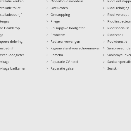
›
›
nstallatie keuken
Onderhoudsmonteur
Riool ontstopp
›
›
stallatie toilet
Ontluchten
Riool reiniging
›
›
stallatiebedrijf
Ontstopping
Riool verstopt
›
›
ntergas
Plieger
Rioolinspecteu
›
›
tho Daalderop
Prijsopgave loodgieter
Rioolspecialist
›
›
aga
Probleem
Rioolstank
›
›
apotte riolering
Radiator vervangen
Rookdetectie
›
›
lusbedrijf
Regenwaterafvoer schoonmaken
Sanibroyeur de
›
›
osten loodgieter
Remeha
Sanibroyeur ve
›
›
ekkage
Reparatie CV ketel
Sanitairspeciali
›
›
ekkage badkamer
Reparatie geiser
Sealskin