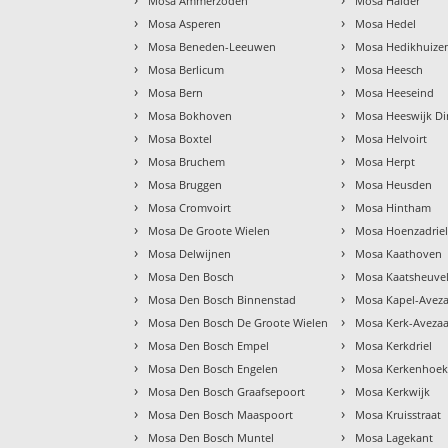
Mosa Ammerzoden
Mosa Halder
›
›
Mosa Asperen
Mosa Hedel
›
›
Mosa Beneden-Leeuwen
Mosa Hedikhuize
›
›
Mosa Berlicum
Mosa Heesch
›
›
Mosa Bern
Mosa Heeseind
›
›
Mosa Bokhoven
Mosa Heeswijk Di
›
›
Mosa Boxtel
Mosa Helvoirt
›
›
Mosa Bruchem
Mosa Herpt
›
›
Mosa Bruggen
Mosa Heusden
›
›
Mosa Cromvoirt
Mosa Hintham
›
›
Mosa De Groote Wielen
Mosa Hoenzadrie
›
›
Mosa Delwijnen
Mosa Kaathoven
›
›
Mosa Den Bosch
Mosa Kaatsheuve
›
›
Mosa Den Bosch Binnenstad
Mosa Kapel-Avez
›
›
Mosa Den Bosch De Groote Wielen
Mosa Kerk-Aveza
›
›
Mosa Den Bosch Empel
Mosa Kerkdriel
›
›
Mosa Den Bosch Engelen
Mosa Kerkenhoe
›
›
Mosa Den Bosch Graafsepoort
Mosa Kerkwijk
›
›
Mosa Den Bosch Maaspoort
Mosa Kruisstraat
›
›
Mosa Den Bosch Muntel
Mosa Lagekant