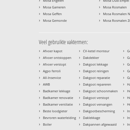
›
›
Mosa Engelen
Mosa Oud-Empel
›
›
Mosa Gameren
Mosa Rosmalen
›
›
Mosa Geffen
Mosa Rosmalen 
›
›
Mosa Gemonde
Mosa Rosmalen Z
Veel gebruikte vaktermen:
›
›
›
Afvoer kapot
CV-ketel monteur
G
›
›
›
Afvoer ontstoppen
Dakdekker
G
›
›
›
Afvoer verstopt
Dakgoot lekkage
G
›
›
›
Agpo ferroli
Dakgoot reinigen
G
›
›
›
All-Inservice
Dakgoot reparatie
G
›
›
›
AWB
Dakgoot repareren
H
›
›
›
Badkamer lekkage
Dakgoot schoonmaken
H
›
›
›
Badkamer renovatie
Dakgoot verstopt
H
›
›
›
Badkamer ventilatie
Dakgoot vervangen
H
›
›
›
Beste loodgieter
Dakgootbescherming
I
›
›
›
Bevroren waterleiding
Daklekkage
I
›
›
›
Boiler
Dakpannen afgewaaid
I