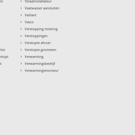
›
en
Totaalinstallateur
›
Vaatwasser aansluiten
›
Vaillant
›
r
Vasco
›
Verstopping riolering
›
Verstoppingen
›
Verstopte afvoer
›
fect
Verstopte gootsteen
›
rstopt
Verwarming
›
st
Verwarmingsbedrijf
›
Verwarmingsmonteur