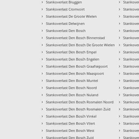
›
›
Stankoverlast Bruggen
Stankove
›
›
Stankoverlast Cromvoirt
Stankover
›
›
Stankoverlast De Groote Wielen
Stankover
›
›
Stankoverlast Delwijnen
Stankover
›
›
Stankoverlast Den Bosch
Stankover
›
›
Stankoverlast Den Bosch Binnenstad
Stankover
›
›
Stankoverlast Den Bosch De Groote Wielen
Stankover
›
›
Stankoverlast Den Bosch Empel
Stankover
›
›
Stankoverlast Den Bosch Engelen
Stankove
›
›
Stankoverlast Den Bosch Graafsepoort
Stankover
›
›
Stankoverlast Den Bosch Maaspoort
Stankover
›
›
Stankoverlast Den Bosch Muntel
Stankover
›
›
Stankoverlast Den Bosch Noord
Stankover
›
›
Stankoverlast Den Bosch Nuland
Stankover
›
›
Stankoverlast Den Bosch Rosmalen Noord
Stankover
›
›
Stankoverlast Den Bosch Rosmalen Zuid
Stankover
›
›
Stankoverlast Den Bosch Vinkel
Stankove
›
›
Stankoverlast Den Bosch Vliert
Stankover
›
›
Stankoverlast Den Bosch West
Stankove
›
›
Stankoverlast Den Bosch Zuid
Stankover