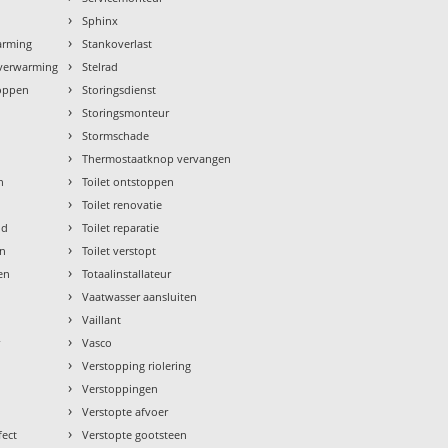
›
Sphinx
›
arming
Stankoverlast
›
rverwarming
Stelrad
›
toppen
Storingsdienst
›
Storingsmonteur
›
Stormschade
›
Thermostaatknop vervangen
›
n
Toilet ontstoppen
›
Toilet renovatie
›
ud
Toilet reparatie
›
en
Toilet verstopt
›
en
Totaalinstallateur
›
Vaatwasser aansluiten
›
Vaillant
›
r
Vasco
›
Verstopping riolering
›
Verstoppingen
›
Verstopte afvoer
›
fect
Verstopte gootsteen