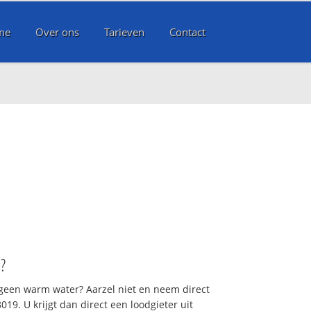
me
Over ons
Tarieven
Contact
n
?
 geen warm water? Aarzel niet en neem direct
19. U krijgt dan direct een loodgieter uit