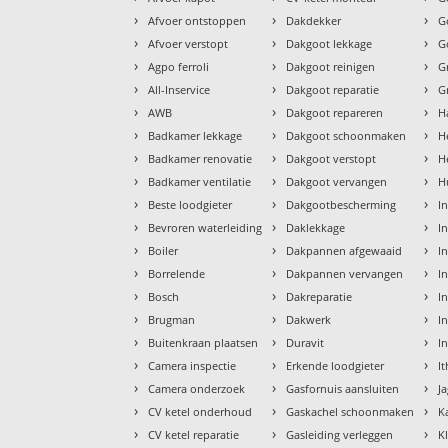
›
›
›
Afvoer ontstoppen
Dakdekker
G
›
›
›
Afvoer verstopt
Dakgoot lekkage
G
›
›
›
Agpo ferroli
Dakgoot reinigen
G
›
›
›
All-Inservice
Dakgoot reparatie
G
›
›
›
AWB
Dakgoot repareren
H
›
›
›
Badkamer lekkage
Dakgoot schoonmaken
H
›
›
›
Badkamer renovatie
Dakgoot verstopt
H
›
›
›
Badkamer ventilatie
Dakgoot vervangen
H
›
›
›
Beste loodgieter
Dakgootbescherming
I
›
›
›
Bevroren waterleiding
Daklekkage
I
›
›
›
Boiler
Dakpannen afgewaaid
I
›
›
›
Borrelende
Dakpannen vervangen
I
›
›
›
Bosch
Dakreparatie
In
›
›
›
Brugman
Dakwerk
In
›
›
›
Buitenkraan plaatsen
Duravit
I
›
›
›
Camera inspectie
Erkende loodgieter
I
›
›
›
Camera onderzoek
Gasfornuis aansluiten
J
›
›
›
CV ketel onderhoud
Gaskachel schoonmaken
K
›
›
›
CV ketel reparatie
Gasleiding verleggen
K