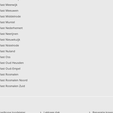
last Meerwijk
rlast Meeuwen
last Middelrode
last Muntel
rlast Nederhemert
last Neerijnen
last Nieuwkuijk
last Nistelrode
last Nuland
last Oss
rlast Oud Heusden
rlast Oud-Empel
rlast Rosmalen
rlast Rosmalen Noord
last Rosmalen Zuid
›
›
oedkope loodgieter
Lekkage dak
Reparatie kraa