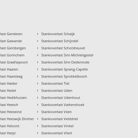
›
rlast Genderen
Stankoverlast Schaijk
›
rlast Gewande
Stankoverlast Schijndel
›
last Giersbergen
Stankoverlast Schotsheuvel
›
rlast Gorinchem
Stankoverlast Sint-Michielsgestel
›
last Graafsepoort
Stankoverlast Sint-Oedenrode
›
last Haaren
Stankoverlast Sprang-Capelle
›
last Haarsteeg
Stankoverlast Sprokkelbosch
›
last Halder
Stankoverlast Tiel
›
last Hedel
Stankoverlast Uden
›
last Hedikhuizen
Stankoverlast Udenhout
›
last Heesch
Stankoverlast Varkenshoek
›
last Heeseind
Stankoverlast Veen
›
last Heeswijk Dinther
Stankoverlast Velddriel
›
last Helvoirt
Stankoverlast Vinkel
›
last Herpt
Stankoverlast Vliert