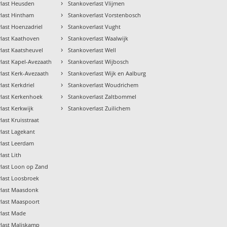
›
rlast Heusden
Stankoverlast Vlijmen
›
last Hintham
Stankoverlast Vorstenbosch
›
last Hoenzadriel
Stankoverlast Vught
›
last Kaathoven
Stankoverlast Waalwijk
›
last Kaatsheuvel
Stankoverlast Well
›
last Kapel-Avezaath
Stankoverlast Wijbosch
›
last Kerk-Avezaath
Stankoverlast Wijk en Aalburg
›
last Kerkdriel
Stankoverlast Woudrichem
›
rlast Kerkenhoek
Stankoverlast Zaltbommel
›
last Kerkwijk
Stankoverlast Zuilichem
last Kruisstraat
last Lagekant
last Leerdam
last Lith
last Loon op Zand
last Loosbroek
rlast Maasdonk
last Maaspoort
rlast Made
last Maliskamp