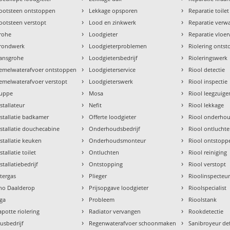
›
›
ootsteen ontstoppen
Lekkage opsporen
Reparatie toilet
›
›
ootsteen verstopt
Lood en zinkwerk
Reparatie verw
›
›
rohe
Loodgieter
Reparatie vloe
›
›
rondwerk
Loodgieterproblemen
Riolering onts
›
›
ansgrohe
Loodgietersbedrijf
Rioleringswerk
›
›
emelwaterafvoer ontstoppen
Loodgieterservice
Riool detectie
›
›
emelwaterafvoer verstopt
Loodgieterswerk
Riool inspectie
›
›
uppe
Mosa
Riool leegzuige
›
›
nstallateur
Nefit
Riool lekkage
›
›
nstallatie badkamer
Offerte loodgieter
Riool onderho
›
›
nstallatie douchecabine
Onderhoudsbedrijf
Riool ontlucht
›
›
nstallatie keuken
Onderhoudsmonteur
Riool ontstopp
›
›
stallatie toilet
Ontluchten
Riool reiniging
›
›
stallatiebedrijf
Ontstopping
Riool verstopt
›
›
ntergas
Plieger
Rioolinspecteu
›
›
tho Daalderop
Prijsopgave loodgieter
Rioolspecialist
›
›
aga
Probleem
Rioolstank
›
›
apotte riolering
Radiator vervangen
Rookdetectie
›
›
lusbedrijf
Regenwaterafvoer schoonmaken
Sanibroyeur de