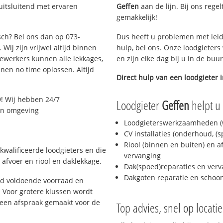
uitsluitend met ervaren
Geffen
aan de lijn. Bij ons regel
gemakkelijk!
sch? Bel ons dan op 073-
Dus heeft u problemen met leid
Wij zijn vrijwel altijd binnen
hulp, bel ons. Onze loodgieters
ewerkers kunnen alle lekkages,
en zijn elke dag bij u in de buu
en no time oplossen. Altijd
Direct hulp van een loodgieter 
! Wij hebben 24/7
Loodgieter
Geffen
helpt u 
 en omgeving
Loodgieterswerkzaamheden (w
CV installaties (onderhoud, (
Riool (binnen en buiten) en a
kwalificeerde loodgieters en die
vervanging
afvoer en riool en daklekkage.
Dak(spoed)reparaties en verv
Dakgoten reparatie en scho
jd voldoende voorraad en
 Voor grotere klussen wordt
 een afspraak gemaakt voor de
Top advies, snel op locati