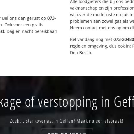
Alle loodgieters die bij ons be
vakmanschap en zijn profession
wij over de modernste en juist
? Bel ons dan gerust op
073-
problemen aan zowel gas als wat
n. Ook voor een gratis
Neem contact met ons op om di
ast
. Dag en nacht bereikbaar!
Bel vandaag nog met
073-2048
regio
en omgeving, dus ook in: 
Den Bosch.
kage of verstopping in Gef
Zoekt u stankoverlast in Geffen? Maak nu een afspraak!