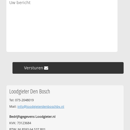
Versturen »
Loodgieter Den Bosch
Tel: 073-2048019
Mail:
info@loodgieterdenboschbv.nl
Bedrijfsgegevens Loodgieter.nl
KVK: 73123684
BTW: NL8593.64.537.B01