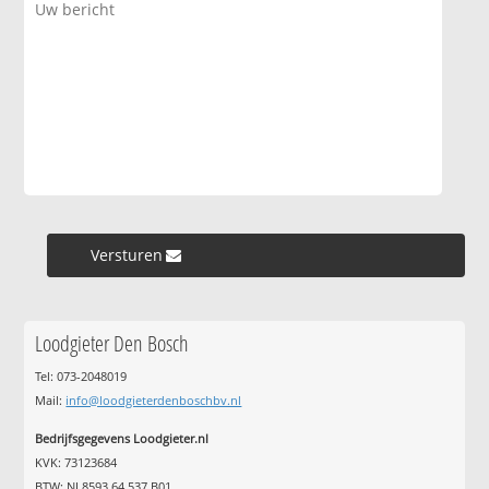
Versturen »
Loodgieter Den Bosch
Tel: 073-2048019
Mail:
info@loodgieterdenboschbv.nl
Bedrijfsgegevens Loodgieter.nl
KVK: 73123684
BTW: NL8593.64.537.B01