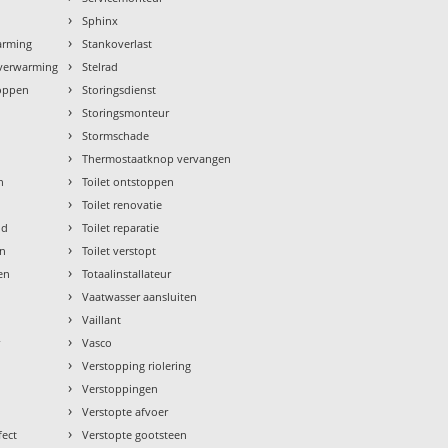
›
Sphinx
›
arming
Stankoverlast
›
rverwarming
Stelrad
›
toppen
Storingsdienst
›
Storingsmonteur
›
Stormschade
›
Thermostaatknop vervangen
›
n
Toilet ontstoppen
›
Toilet renovatie
›
ud
Toilet reparatie
›
en
Toilet verstopt
›
en
Totaalinstallateur
›
Vaatwasser aansluiten
›
Vaillant
›
r
Vasco
›
Verstopping riolering
›
Verstoppingen
›
Verstopte afvoer
›
fect
Verstopte gootsteen