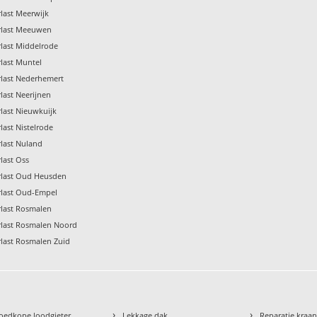
last Meerwijk
rlast Meeuwen
last Middelrode
last Muntel
rlast Nederhemert
last Neerijnen
last Nieuwkuijk
last Nistelrode
last Nuland
last Oss
rlast Oud Heusden
rlast Oud-Empel
rlast Rosmalen
rlast Rosmalen Noord
last Rosmalen Zuid
›
›
oedkope loodgieter
Lekkage dak
Reparatie kraa