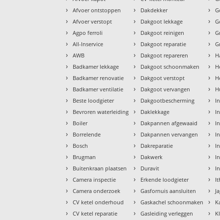
›
›
›
Afvoer ontstoppen
Dakdekker
G
›
›
›
Afvoer verstopt
Dakgoot lekkage
G
›
›
›
Agpo ferroli
Dakgoot reinigen
G
›
›
›
All-Inservice
Dakgoot reparatie
G
›
›
›
AWB
Dakgoot repareren
H
›
›
›
Badkamer lekkage
Dakgoot schoonmaken
H
›
›
›
Badkamer renovatie
Dakgoot verstopt
H
›
›
›
Badkamer ventilatie
Dakgoot vervangen
H
›
›
›
Beste loodgieter
Dakgootbescherming
I
›
›
›
Bevroren waterleiding
Daklekkage
I
›
›
›
Boiler
Dakpannen afgewaaid
I
›
›
›
Borrelende
Dakpannen vervangen
I
›
›
›
Bosch
Dakreparatie
In
›
›
›
Brugman
Dakwerk
In
›
›
›
Buitenkraan plaatsen
Duravit
I
›
›
›
Camera inspectie
Erkende loodgieter
I
›
›
›
Camera onderzoek
Gasfornuis aansluiten
J
›
›
›
CV ketel onderhoud
Gaskachel schoonmaken
K
›
›
›
CV ketel reparatie
Gasleiding verleggen
K