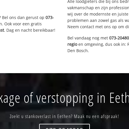
Alle loodgieters die bij ons be
vakmanschap en zijn profession
wij over de modernste en juist
? Bel ons dan gerust op
073-
problemen aan zowel gas als wat
n. Ook voor een gratis
Neem contact met ons op om di
ast
. Dag en nacht bereikbaar!
Bel vandaag nog met
073-2048
regio
en omgeving, dus ook in: 
Den Bosch.
kage of verstopping in Eet
Zoekt u stankoverlast in Eethen? Maak nu een afspraak!