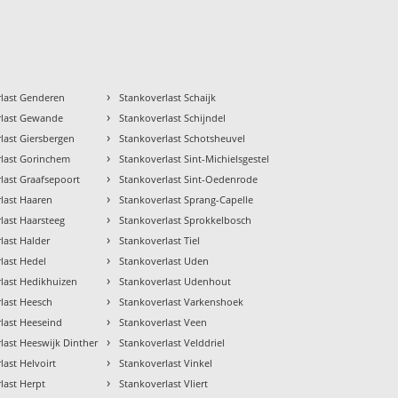
›
rlast Genderen
Stankoverlast Schaijk
›
rlast Gewande
Stankoverlast Schijndel
›
last Giersbergen
Stankoverlast Schotsheuvel
›
rlast Gorinchem
Stankoverlast Sint-Michielsgestel
›
last Graafsepoort
Stankoverlast Sint-Oedenrode
›
last Haaren
Stankoverlast Sprang-Capelle
›
last Haarsteeg
Stankoverlast Sprokkelbosch
›
last Halder
Stankoverlast Tiel
›
last Hedel
Stankoverlast Uden
›
last Hedikhuizen
Stankoverlast Udenhout
›
last Heesch
Stankoverlast Varkenshoek
›
last Heeseind
Stankoverlast Veen
›
last Heeswijk Dinther
Stankoverlast Velddriel
›
last Helvoirt
Stankoverlast Vinkel
›
last Herpt
Stankoverlast Vliert