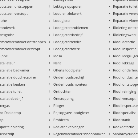
›
›
ootsteen ontstoppen
Lekkage opsporen
Reparatie toilet
›
›
ootsteen verstopt
Lood en zinkwerk
Reparatie verw
›
›
rohe
Loodgieter
Reparatie vloe
›
›
rondwerk
Loodgieterproblemen
Riolering onts
›
›
ansgrohe
Loodgietersbedrijf
Rioleringswerk
›
›
emelwaterafvoer ontstoppen
Loodgieterservice
Riool detectie
›
›
emelwaterafvoer verstopt
Loodgieterswerk
Riool inspectie
›
›
uppe
Mosa
Riool leegzuige
›
›
nstallateur
Nefit
Riool lekkage
›
›
nstallatie badkamer
Offerte loodgieter
Riool onderho
›
›
nstallatie douchecabine
Onderhoudsbedrijf
Riool ontlucht
›
›
nstallatie keuken
Onderhoudsmonteur
Riool ontstopp
›
›
stallatie toilet
Ontluchten
Riool reiniging
›
›
stallatiebedrijf
Ontstopping
Riool verstopt
›
›
ntergas
Plieger
Rioolinspecteu
›
›
tho Daalderop
Prijsopgave loodgieter
Rioolspecialist
›
›
aga
Probleem
Rioolstank
›
›
apotte riolering
Radiator vervangen
Rookdetectie
›
›
lusbedrijf
Regenwaterafvoer schoonmaken
Sanibroyeur de