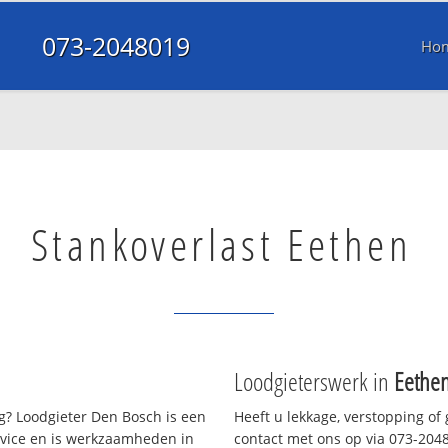
073-2048019
Ho
Stankoverlast Eethen
Loodgieterswerk in
Eethe
? Loodgieter Den Bosch is een
Heeft u lekkage, verstopping of
rvice en is werkzaamheden in
contact met ons op via 073-20480