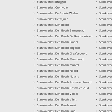
›
›
Stankoverlast Bruggen
Stankove
›
›
Stankoverlast Cromvoirt
Stankover
›
›
Stankoverlast De Groote Wielen
Stankover
›
›
Stankoverlast Delwijnen
Stankover
›
›
Stankoverlast Den Bosch
Stankover
›
›
Stankoverlast Den Bosch Binnenstad
Stankover
›
›
Stankoverlast Den Bosch De Groote Wielen
Stankover
›
›
Stankoverlast Den Bosch Empel
Stankover
›
›
Stankoverlast Den Bosch Engelen
Stankove
›
›
Stankoverlast Den Bosch Graafsepoort
Stankover
›
›
Stankoverlast Den Bosch Maaspoort
Stankover
›
›
Stankoverlast Den Bosch Muntel
Stankover
›
›
Stankoverlast Den Bosch Noord
Stankover
›
›
Stankoverlast Den Bosch Nuland
Stankover
›
›
Stankoverlast Den Bosch Rosmalen Noord
Stankover
›
›
Stankoverlast Den Bosch Rosmalen Zuid
Stankover
›
›
Stankoverlast Den Bosch Vinkel
Stankove
›
›
Stankoverlast Den Bosch Vliert
Stankover
›
›
Stankoverlast Den Bosch West
Stankove
›
›
Stankoverlast Den Bosch Zuid
Stankover