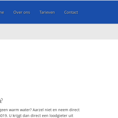
me
Over ons
Tarieven
Contact
n
?
 geen warm water? Aarzel niet en neem direct
19. U krijgt dan direct een loodgieter uit