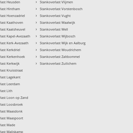
›
rlast Heusden
Stankoverlast Vlijmen
›
last Hintham
Stankoverlast Vorstenbosch
›
last Hoenzadriel
Stankoverlast Vught
›
last Kaathoven
Stankoverlast Waalwijk
›
last Kaatsheuvel
Stankoverlast Well
›
last Kapel-Avezaath
Stankoverlast Wijbosch
›
last Kerk-Avezaath
Stankoverlast Wijk en Aalburg
›
last Kerkdriel
Stankoverlast Woudrichem
›
rlast Kerkenhoek
Stankoverlast Zaltbommel
›
last Kerkwijk
Stankoverlast Zuilichem
last Kruisstraat
last Lagekant
last Leerdam
last Lith
last Loon op Zand
last Loosbroek
rlast Maasdonk
last Maaspoort
rlast Made
last Maliskamp