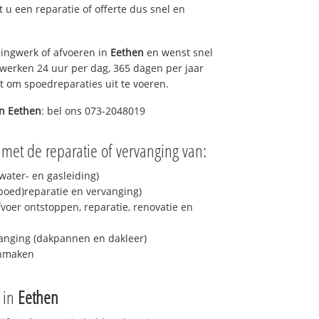
lt u een reparatie of offerte dus snel en
ingwerk of afvoeren in
Eethen
en wenst snel
 werken 24 uur per dag, 365 dagen per jaar
rt om spoedreparaties uit te voeren.
in
Eethen
: bel ons 073-2048019
 met de reparatie of vervanging van:
ater- en gasleiding)
spoed)reparatie en vervanging)
fvoer ontstoppen, reparatie, renovatie en
anging (dakpannen en dakleer)
onmaken
e in
Eethen