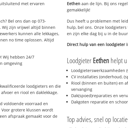
uitsluitend met ervaren
Eethen
aan de lijn. Bij ons rege
gemakkelijk!
sch? Bel ons dan op 073-
Dus heeft u problemen met leid
Wij zijn vrijwel altijd binnen
hulp, bel ons. Onze loodgieters
ewerkers kunnen alle lekkages,
en zijn elke dag bij u in de buu
en no time oplossen. Altijd
Direct hulp van een loodgieter 
! Wij hebben 24/7
Loodgieter
Eethen
helpt u
 en omgeving
Loodgieterswerkzaamheden (w
CV installaties (onderhoud, (
Riool (binnen en buiten) en a
kwalificeerde loodgieters en die
vervanging
afvoer en riool en daklekkage.
Dak(spoed)reparaties en verv
Dakgoten reparatie en scho
jd voldoende voorraad en
 Voor grotere klussen wordt
 een afspraak gemaakt voor de
Top advies, snel op locati