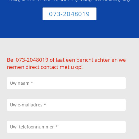
073-2048019
Bel 073-2048019 of laat een bericht achter en we
nemen direct contact met u op!