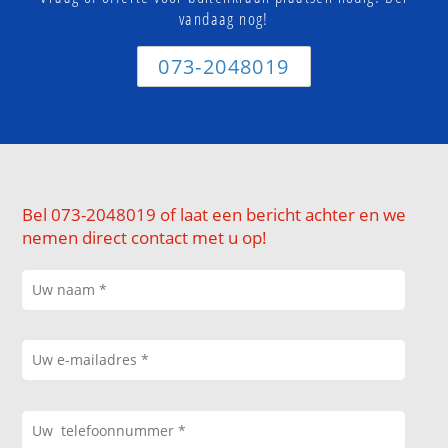
vandaag nog!
073-2048019
Bel 073-2048019 of laat een bericht achter en we
nemen direct contact met u op!