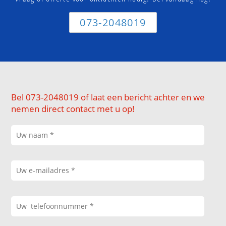
073-2048019
Bel 073-2048019 of laat een bericht achter en we
nemen direct contact met u op!