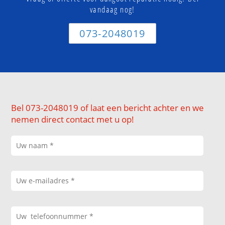
vandaag nog!
073-2048019
Bel 073-2048019 of laat een bericht achter en we
nemen direct contact met u op!