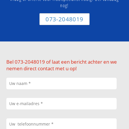
nog!
073-2048019
Bel 073-2048019 of laat een bericht achter en we
nemen direct contact met u op!