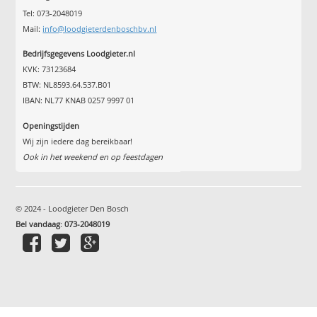
Tel: 073-2048019
Mail:
info@loodgieterdenboschbv.nl
Bedrijfsgegevens Loodgieter.nl
KVK: 73123684
BTW: NL8593.64.537.B01
IBAN: NL77 KNAB 0257 9997 01
Openingstijden
Wij zijn iedere dag bereikbaar!
Ook in het weekend en op feestdagen
© 2024 - Loodgieter Den Bosch
Bel vandaag
:
073-2048019