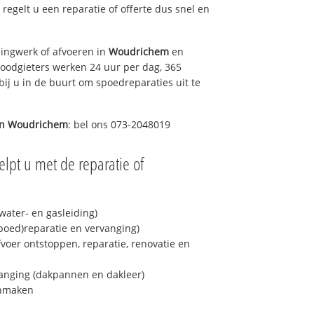
s regelt u een reparatie of offerte dus snel en
ingwerk of afvoeren in
Woudrichem
en
loodgieters werken 24 uur per dag, 365
bij u in de buurt om spoedreparaties uit te
in
Woudrichem
: bel ons 073-2048019
lpt u met de reparatie of
ater- en gasleiding)
spoed)reparatie en vervanging)
fvoer ontstoppen, reparatie, renovatie en
anging (dakpannen en dakleer)
onmaken