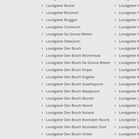
›
›
Loodgieter Boxtel
Loodgieter H
›
›
Loodgieter Bruchem
Loodgieter 
›
›
Loodgieter Bruggen
Loodgieter 
›
›
Loodgieter Cromvoirt
Loodgieter 
›
›
Loodgieter De Groote Wielen
Loodgieter 
›
›
Loodgieter Delwijnen
Loodgieter 
›
›
Loodgieter Den Bosch
Loodgieter 
›
›
Loodgieter Den Bosch Binnenstad
Loodgieter 
›
›
Loodgieter Den Bosch De Groote Wielen
Loodgieter 
›
›
Loodgieter Den Bosch Empel
Loodgieter K
›
›
Loodgieter Den Bosch Engelen
Loodgieter 
›
›
Loodgieter Den Bosch Graafsepoort
Loodgieter 
›
›
Loodgieter Den Bosch Maaspoort
Loodgieter K
›
›
Loodgieter Den Bosch Muntel
Loodgieter 
›
›
Loodgieter Den Bosch Noord
Loodgieter 
›
›
Loodgieter Den Bosch Nuland
Loodgieter L
›
›
Loodgieter Den Bosch Rosmalen Noord
Loodgieter 
›
›
Loodgieter Den Bosch Rosmalen Zuid
Loodgieter 
›
›
Loodgieter Den Bosch Vinkel
Loodgieter