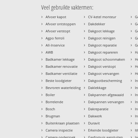
Veel gebruikte vaktermen:
›
›
›
Afvoer kapot
CV-ketel monteur
G
›
›
›
Afvoer ontstoppen
Dakdekker
G
›
›
›
Afvoer verstopt
Dakgoot lekkage
G
›
›
›
Agpo ferroli
Dakgoot reinigen
G
›
›
›
All-Inservice
Dakgoot reparatie
G
›
›
›
AWB
Dakgoot repareren
H
›
›
›
Badkamer lekkage
Dakgoot schoonmaken
H
›
›
›
Badkamer renovatie
Dakgoot verstopt
H
›
›
›
Badkamer ventilatie
Dakgoot vervangen
H
›
›
›
Beste loodgieter
Dakgootbescherming
I
›
›
›
Bevroren waterleiding
Daklekkage
I
›
›
›
Boiler
Dakpannen afgewaaid
I
›
›
›
Borrelende
Dakpannen vervangen
I
›
›
›
Bosch
Dakreparatie
In
›
›
›
Brugman
Dakwerk
In
›
›
›
Buitenkraan plaatsen
Duravit
I
›
›
›
Camera inspectie
Erkende loodgieter
I
›
›
›
Camera onderzoek
Gasfornuis aansluiten
J