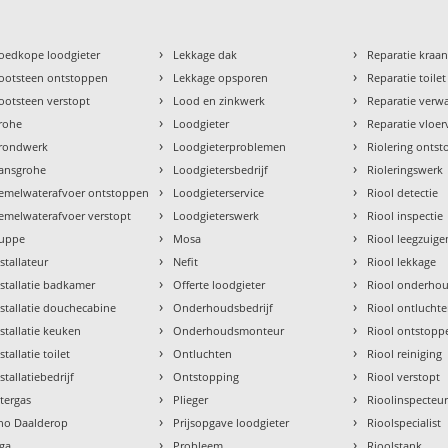
›
›
oedkope loodgieter
Lekkage dak
Reparatie kraa
›
›
ootsteen ontstoppen
Lekkage opsporen
Reparatie toilet
›
›
ootsteen verstopt
Lood en zinkwerk
Reparatie verw
›
›
rohe
Loodgieter
Reparatie vloe
›
›
rondwerk
Loodgieterproblemen
Riolering onts
›
›
ansgrohe
Loodgietersbedrijf
Rioleringswerk
›
›
emelwaterafvoer ontstoppen
Loodgieterservice
Riool detectie
›
›
emelwaterafvoer verstopt
Loodgieterswerk
Riool inspectie
›
›
uppe
Mosa
Riool leegzuige
›
›
nstallateur
Nefit
Riool lekkage
›
›
nstallatie badkamer
Offerte loodgieter
Riool onderho
›
›
nstallatie douchecabine
Onderhoudsbedrijf
Riool ontlucht
›
›
nstallatie keuken
Onderhoudsmonteur
Riool ontstopp
›
›
stallatie toilet
Ontluchten
Riool reiniging
›
›
stallatiebedrijf
Ontstopping
Riool verstopt
›
›
ntergas
Plieger
Rioolinspecteu
›
›
tho Daalderop
Prijsopgave loodgieter
Rioolspecialist
›
›
aga
Probleem
Rioolstank