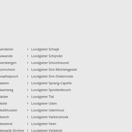
›
Genderen
Loodgieter Schaijk
›
 Gewande
Loodgieter Schijndel
›
Giersbergen
Loodgieter Schotsheuvel
›
Gorinchem
Loodgieter Sint-Michielsgestel
›
Graafsepoort
Loodgieter Sint-Oedenrode
›
Haaren
Loodgieter Sprang-Capelle
›
Haarsteeg
Loodgieter Sprokkelbosch
›
Halder
Loodgieter Tiel
›
Hedel
Loodgieter Uden
›
Hedikhuizen
Loodgieter Udenhout
›
Heesch
Loodgieter Varkenshoek
›
Heeseind
Loodgieter Veen
›
Heeswijk Dinther
Loodgieter Velddriel