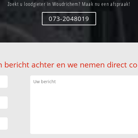
Zoekt u loodgieter in Woudrichem? Maak nu een afspraak!
073-2048019
n bericht achter en we nemen direct co