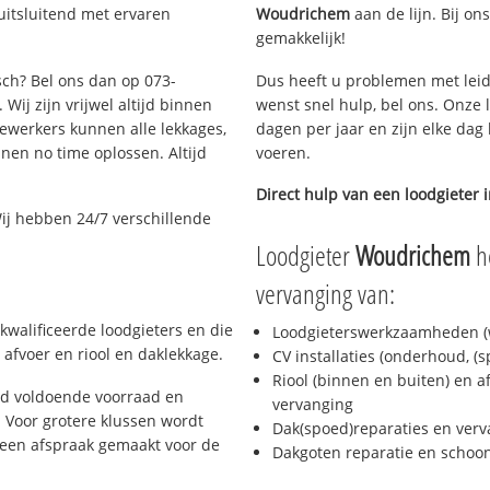
uitsluitend met ervaren
Woudrichem
aan de lijn. Bij on
gemakkelijk!
sch? Bel ons dan op 073-
Dus heeft u problemen met leid
Wij zijn vrijwel altijd binnen
wenst snel hulp, bel ons. Onze 
ewerkers kunnen alle lekkages,
dagen per jaar en zijn elke dag 
en no time oplossen. Altijd
voeren.
Direct hulp van een loodgieter 
ij hebben 24/7 verschillende
Loodgieter
Woudrichem
he
vervanging van:
kwalificeerde loodgieters en die
Loodgieterswerkzaamheden (w
afvoer en riool en daklekkage.
CV installaties (onderhoud, (
Riool (binnen en buiten) en a
jd voldoende voorraad en
vervanging
 Voor grotere klussen wordt
Dak(spoed)reparaties en verv
 een afspraak gemaakt voor de
Dakgoten reparatie en scho