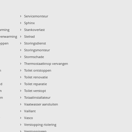
›
n
Servicemonteur
›
Sphinx
›
arming
Stankoverlast
›
rverwarming
Stelrad
›
toppen
Storingsdienst
›
Storingsmonteur
›
Stormschade
›
Thermostaatknop vervangen
›
n
Toilet ontstoppen
›
Toilet renovatie
›
ud
Toilet reparatie
›
en
Toilet verstopt
›
en
Totaalinstallateur
›
Vaatwasser aansluiten
›
Vaillant
›
r
Vasco
›
Verstopping riolering
›
Verstoppingen