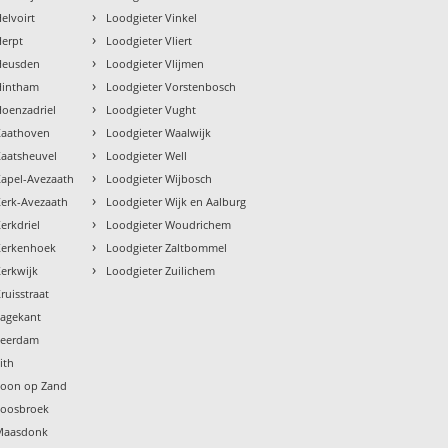
›
elvoirt
Loodgieter Vinkel
›
Herpt
Loodgieter Vliert
›
Heusden
Loodgieter Vlijmen
›
Hintham
Loodgieter Vorstenbosch
›
Hoenzadriel
Loodgieter Vught
›
Kaathoven
Loodgieter Waalwijk
›
Kaatsheuvel
Loodgieter Well
›
Kapel-Avezaath
Loodgieter Wijbosch
›
Kerk-Avezaath
Loodgieter Wijk en Aalburg
›
erkdriel
Loodgieter Woudrichem
›
Kerkenhoek
Loodgieter Zaltbommel
›
Kerkwijk
Loodgieter Zuilichem
ruisstraat
Lagekant
Leerdam
ith
Loon op Zand
Loosbroek
 Maasdonk