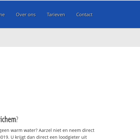
me
Over ons
Tarieven
Contact
ichem
?
 geen warm water? Aarzel niet en neem direct
19. U krijgt dan direct een loodgieter uit