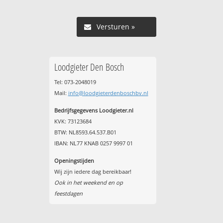
Versturen »
Loodgieter Den Bosch
Tel: 073-2048019
Mail:
info@loodgieterdenboschbv.nl
Bedrijfsgegevens Loodgieter.nl
KVK: 73123684
BTW: NL8593.64.537.B01
IBAN: NL77 KNAB 0257 9997 01
Openingstijden
Wij zijn iedere dag bereikbaar!
Ook in het weekend en op
feestdagen