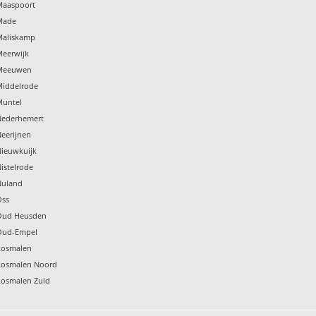
Maaspoort
Made
Maliskamp
Meerwijk
 Meeuwen
Middelrode
Muntel
Nederhemert
Neerijnen
Nieuwkuijk
istelrode
Nuland
Oss
 Oud Heusden
 Oud-Empel
Rosmalen
Rosmalen Noord
Rosmalen Zuid