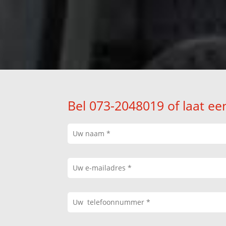
Bel 073-2048019 of laat ee