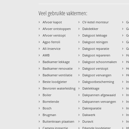
Veel gebruikte vaktermen:
›
›
›
Afvoer kapot
CV-ketel monteur
G
›
›
›
Afvoer ontstoppen
Dakdekker
G
›
›
›
Afvoer verstopt
Dakgoot lekkage
G
›
›
›
Agpo ferroli
Dakgoot reinigen
G
›
›
›
All-Inservice
Dakgoot reparatie
G
›
›
›
AWB
Dakgoot repareren
H
›
›
›
Badkamer lekkage
Dakgoot schoonmaken
H
›
›
›
Badkamer renovatie
Dakgoot verstopt
H
›
›
›
Badkamer ventilatie
Dakgoot vervangen
H
›
›
›
Beste loodgieter
Dakgootbescherming
I
›
›
›
Bevroren waterleiding
Daklekkage
I
›
›
›
Boiler
Dakpannen afgewaaid
I
›
›
›
Borrelende
Dakpannen vervangen
I
›
›
›
Bosch
Dakreparatie
In
›
›
›
Brugman
Dakwerk
In
›
›
›
Buitenkraan plaatsen
Duravit
I
›
›
›
Camera inspectie
Erkende loodgieter
I