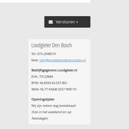
Versturen »
Loodgieter Den Bosch
Tel: 073-2048019
Mail:
info@loodgieterdenboschbv.nl
Bedrijfsgegevens Loodgieter.nl
KVK: 73123684
BTW: NL8593.64.537.B01
IBAN: NL77 KNAB 0257 9997 01
Openingstijden
Wij zijn iedere dag bereikbaar!
Ook in het weekend en op
feestdagen