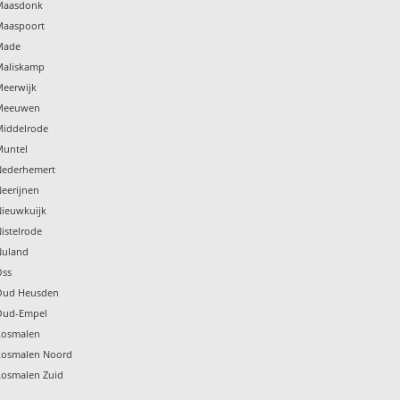
 Maasdonk
Maaspoort
Made
Maliskamp
Meerwijk
 Meeuwen
Middelrode
Muntel
Nederhemert
Neerijnen
Nieuwkuijk
istelrode
Nuland
Oss
 Oud Heusden
 Oud-Empel
Rosmalen
Rosmalen Noord
Rosmalen Zuid