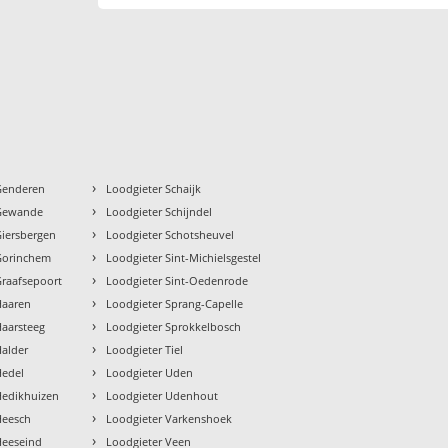
›
Genderen
Loodgieter Schaijk
›
 Gewande
Loodgieter Schijndel
›
Giersbergen
Loodgieter Schotsheuvel
›
Gorinchem
Loodgieter Sint-Michielsgestel
›
Graafsepoort
Loodgieter Sint-Oedenrode
›
Haaren
Loodgieter Sprang-Capelle
›
Haarsteeg
Loodgieter Sprokkelbosch
›
Halder
Loodgieter Tiel
›
Hedel
Loodgieter Uden
›
Hedikhuizen
Loodgieter Udenhout
›
Heesch
Loodgieter Varkenshoek
›
Heeseind
Loodgieter Veen