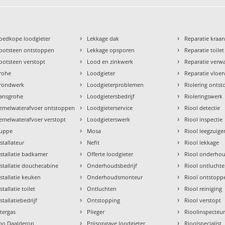
›
›
oedkope loodgieter
Lekkage dak
Reparatie kraa
›
›
ootsteen ontstoppen
Lekkage opsporen
Reparatie toilet
›
›
ootsteen verstopt
Lood en zinkwerk
Reparatie verw
›
›
rohe
Loodgieter
Reparatie vloe
›
›
rondwerk
Loodgieterproblemen
Riolering onts
›
›
ansgrohe
Loodgietersbedrijf
Rioleringswerk
›
›
emelwaterafvoer ontstoppen
Loodgieterservice
Riool detectie
›
›
emelwaterafvoer verstopt
Loodgieterswerk
Riool inspectie
›
›
uppe
Mosa
Riool leegzuige
›
›
nstallateur
Nefit
Riool lekkage
›
›
nstallatie badkamer
Offerte loodgieter
Riool onderho
›
›
nstallatie douchecabine
Onderhoudsbedrijf
Riool ontlucht
›
›
nstallatie keuken
Onderhoudsmonteur
Riool ontstopp
›
›
stallatie toilet
Ontluchten
Riool reiniging
›
›
stallatiebedrijf
Ontstopping
Riool verstopt
›
›
ntergas
Plieger
Rioolinspecteu
›
›
tho Daalderop
Prijsopgave loodgieter
Rioolspecialist