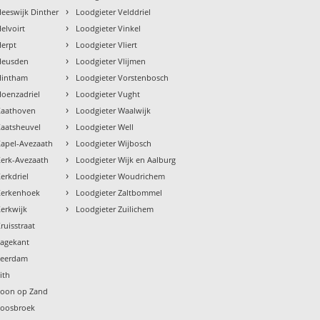
›
Heeswijk Dinther
Loodgieter Velddriel
›
elvoirt
Loodgieter Vinkel
›
Herpt
Loodgieter Vliert
›
Heusden
Loodgieter Vlijmen
›
Hintham
Loodgieter Vorstenbosch
›
Hoenzadriel
Loodgieter Vught
›
Kaathoven
Loodgieter Waalwijk
›
Kaatsheuvel
Loodgieter Well
›
Kapel-Avezaath
Loodgieter Wijbosch
›
Kerk-Avezaath
Loodgieter Wijk en Aalburg
›
erkdriel
Loodgieter Woudrichem
›
Kerkenhoek
Loodgieter Zaltbommel
›
Kerkwijk
Loodgieter Zuilichem
ruisstraat
Lagekant
Leerdam
ith
Loon op Zand
Loosbroek