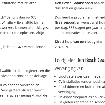
uitsluitend met ervaren
Den Bosch Graafsepoort
aan de 
dus snel en gemakkelijk!
sch? Bel ons dan op 073-
Dus heeft u problemen met leid
Wij zijn vrijwel altijd binnen
Graafsepoort
en wenst snel hulp
ewerkers kunnen alle lekkages,
per dag, 365 dagen per jaar en z
en no time oplossen. Altijd
spoedreparaties uit te voeren.
Direct hulp van een loodgieter 
ij hebben 24/7 verschillende
2048019
Loodgieter
Den Bosch Gra
vervanging van:
kwalificeerde loodgieters en die
afvoer en riool en daklekkage.
Loodgieterswerkzaamheden (w
CV installaties (onderhoud, (
jd voldoende voorraad en
Riool (binnen en buiten) en a
 Voor grotere klussen wordt
vervanging
 een afspraak gemaakt voor de
Dak(spoed)reparaties en verv
Dakgoten reparatie en scho