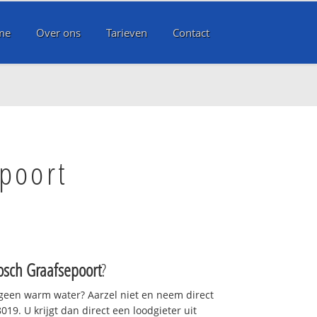
me
Over ons
Tarieven
Contact
poort
sch Graafsepoort
?
 geen warm water? Aarzel niet en neem direct
19. U krijgt dan direct een loodgieter uit