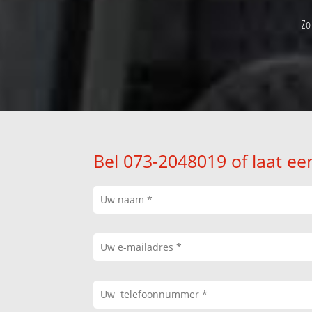
Zo
Bel 073-2048019 of laat ee