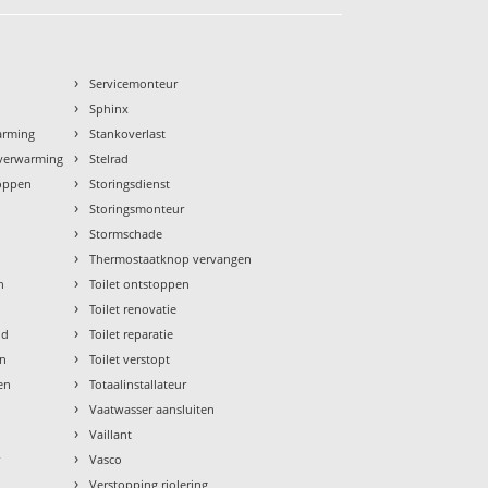
›
n
Servicemonteur
›
Sphinx
›
arming
Stankoverlast
›
rverwarming
Stelrad
›
toppen
Storingsdienst
›
Storingsmonteur
›
Stormschade
›
Thermostaatknop vervangen
›
n
Toilet ontstoppen
›
Toilet renovatie
›
ud
Toilet reparatie
›
en
Toilet verstopt
›
en
Totaalinstallateur
›
Vaatwasser aansluiten
›
Vaillant
›
r
Vasco
›
Verstopping riolering