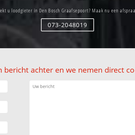
ekt u loodgieter in Den Bosch Graafsepoort? Maak nu een afspra
073-2048019
n bericht achter en we nemen direct co