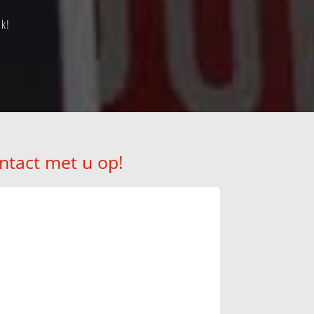
ak!
ntact met u op!