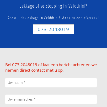
Lekkage of verstopping in Velddriel?
Zoekt u daklekkage in Velddriel? Maak nu een afspraak!
073-2048019
Bel 073-2048019 of laat een bericht achter en we
nemen direct contact met u op!