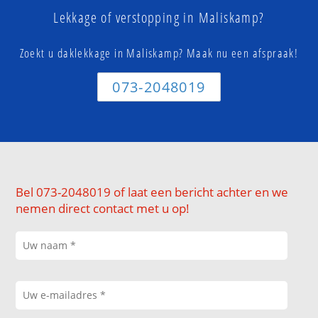
Lekkage of verstopping in Maliskamp?
Zoekt u daklekkage in Maliskamp? Maak nu een afspraak!
073-2048019
Bel 073-2048019 of laat een bericht achter en we
nemen direct contact met u op!