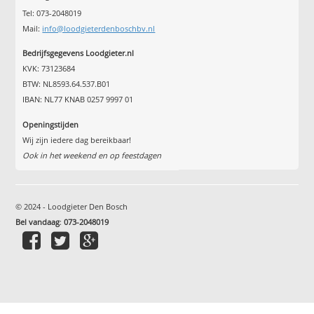
Tel: 073-2048019
Mail:
info@loodgieterdenboschbv.nl
Bedrijfsgegevens Loodgieter.nl
KVK: 73123684
BTW: NL8593.64.537.B01
IBAN: NL77 KNAB 0257 9997 01
Openingstijden
Wij zijn iedere dag bereikbaar!
Ook in het weekend en op feestdagen
© 2024 - Loodgieter Den Bosch
Bel vandaag
:
073-2048019