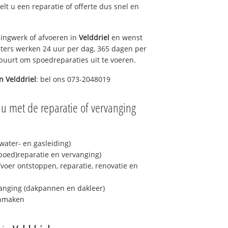
gelt u een reparatie of offerte dus snel en
ingwerk of afvoeren in
Velddriel
en wenst
eters werken 24 uur per dag, 365 dagen per
e buurt om spoedreparaties uit te voeren.
in
Velddriel
: bel ons 073-2048019
 u met de reparatie of vervanging
ater- en gasleiding)
spoed)reparatie en vervanging)
fvoer ontstoppen, reparatie, renovatie en
anging (dakpannen en dakleer)
onmaken