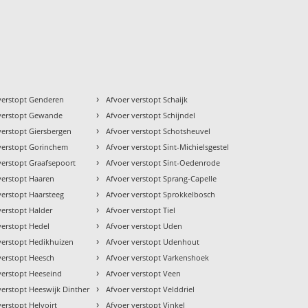
›
verstopt Genderen
Afvoer verstopt Schaijk
›
verstopt Gewande
Afvoer verstopt Schijndel
›
verstopt Giersbergen
Afvoer verstopt Schotsheuvel
›
verstopt Gorinchem
Afvoer verstopt Sint-Michielsgestel
›
verstopt Graafsepoort
Afvoer verstopt Sint-Oedenrode
›
verstopt Haaren
Afvoer verstopt Sprang-Capelle
›
verstopt Haarsteeg
Afvoer verstopt Sprokkelbosch
›
verstopt Halder
Afvoer verstopt Tiel
›
verstopt Hedel
Afvoer verstopt Uden
›
verstopt Hedikhuizen
Afvoer verstopt Udenhout
›
verstopt Heesch
Afvoer verstopt Varkenshoek
›
verstopt Heeseind
Afvoer verstopt Veen
›
verstopt Heeswijk Dinther
Afvoer verstopt Velddriel
›
verstopt Helvoirt
Afvoer verstopt Vinkel