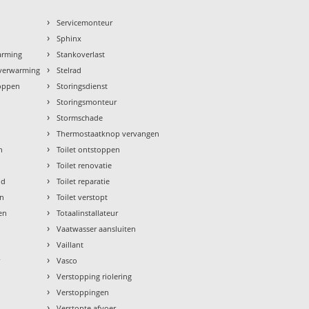
›
n
Servicemonteur
›
Sphinx
›
arming
Stankoverlast
›
rverwarming
Stelrad
›
toppen
Storingsdienst
›
Storingsmonteur
›
Stormschade
›
Thermostaatknop vervangen
›
n
Toilet ontstoppen
›
Toilet renovatie
›
ud
Toilet reparatie
›
en
Toilet verstopt
›
en
Totaalinstallateur
›
Vaatwasser aansluiten
›
Vaillant
›
r
Vasco
›
Verstopping riolering
›
Verstoppingen
›
Verstopte afvoer