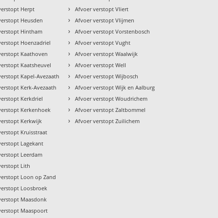
›
verstopt Herpt
Afvoer verstopt Vliert
›
verstopt Heusden
Afvoer verstopt Vlijmen
›
verstopt Hintham
Afvoer verstopt Vorstenbosch
›
verstopt Hoenzadriel
Afvoer verstopt Vught
›
verstopt Kaathoven
Afvoer verstopt Waalwijk
›
verstopt Kaatsheuvel
Afvoer verstopt Well
›
verstopt Kapel-Avezaath
Afvoer verstopt Wijbosch
›
verstopt Kerk-Avezaath
Afvoer verstopt Wijk en Aalburg
›
verstopt Kerkdriel
Afvoer verstopt Woudrichem
›
verstopt Kerkenhoek
Afvoer verstopt Zaltbommel
›
verstopt Kerkwijk
Afvoer verstopt Zuilichem
verstopt Kruisstraat
verstopt Lagekant
verstopt Leerdam
verstopt Lith
verstopt Loon op Zand
verstopt Loosbroek
verstopt Maasdonk
verstopt Maaspoort