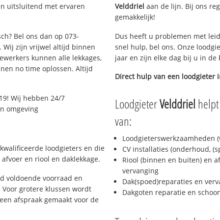
n uitsluitend met ervaren
Velddriel
aan de lijn. Bij ons re
gemakkelijk!
sch? Bel ons dan op 073-
Dus heeft u problemen met leid
Wij zijn vrijwel altijd binnen
snel hulp, bel ons. Onze loodgi
ewerkers kunnen alle lekkages,
jaar en zijn elke dag bij u in d
en no time oplossen. Altijd
Direct hulp van een loodgieter 
19! Wij hebben 24/7
Loodgieter
Velddriel
helpt
 en omgeving
van:
Loodgieterswerkzaamheden (w
kwalificeerde loodgieters en die
CV installaties (onderhoud, (
afvoer en riool en daklekkage.
Riool (binnen en buiten) en a
vervanging
jd voldoende voorraad en
Dak(spoed)reparaties en verv
 Voor grotere klussen wordt
Dakgoten reparatie en scho
 een afspraak gemaakt voor de