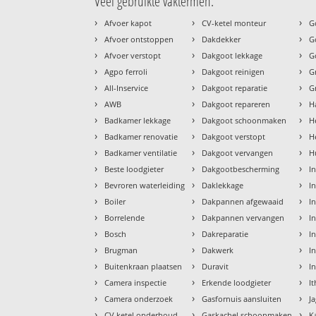
Veel gebruikte vaktermen:
›
›
›
Afvoer kapot
CV-ketel monteur
G
›
›
›
Afvoer ontstoppen
Dakdekker
G
›
›
›
Afvoer verstopt
Dakgoot lekkage
G
›
›
›
Agpo ferroli
Dakgoot reinigen
G
›
›
›
All-Inservice
Dakgoot reparatie
G
›
›
›
AWB
Dakgoot repareren
H
›
›
›
Badkamer lekkage
Dakgoot schoonmaken
H
›
›
›
Badkamer renovatie
Dakgoot verstopt
H
›
›
›
Badkamer ventilatie
Dakgoot vervangen
H
›
›
›
Beste loodgieter
Dakgootbescherming
I
›
›
›
Bevroren waterleiding
Daklekkage
I
›
›
›
Boiler
Dakpannen afgewaaid
I
›
›
›
Borrelende
Dakpannen vervangen
I
›
›
›
Bosch
Dakreparatie
In
›
›
›
Brugman
Dakwerk
In
›
›
›
Buitenkraan plaatsen
Duravit
I
›
›
›
Camera inspectie
Erkende loodgieter
I
›
›
›
Camera onderzoek
Gasfornuis aansluiten
J
›
›
›
CV ketel onderhoud
Gaskachel schoonmaken
K