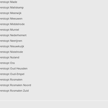
verstopt Made
verstopt Maliskamp
verstopt Meerwijk
 verstopt Meeuwen
verstopt Middelrode
verstopt Muntel
verstopt Nederhemert
verstopt Neerijnen
verstopt Nieuwkuijk
verstopt Nistelrode
verstopt Nuland
verstopt Oss
verstopt Oud Heusden
verstopt Oud-Empel
verstopt Rosmalen
verstopt Rosmalen Noord
verstopt Rosmalen Zuid