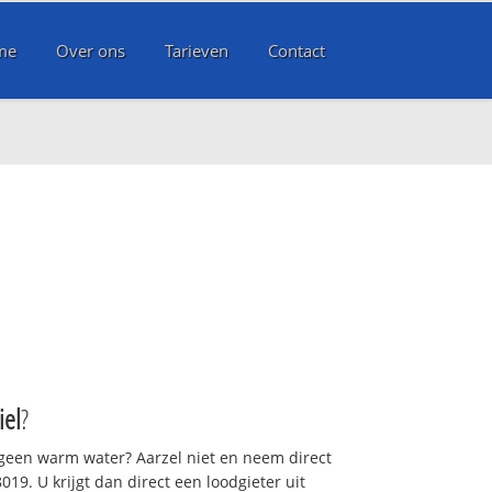
me
Over ons
Tarieven
Contact
iel
?
 geen warm water? Aarzel niet en neem direct
19. U krijgt dan direct een loodgieter uit