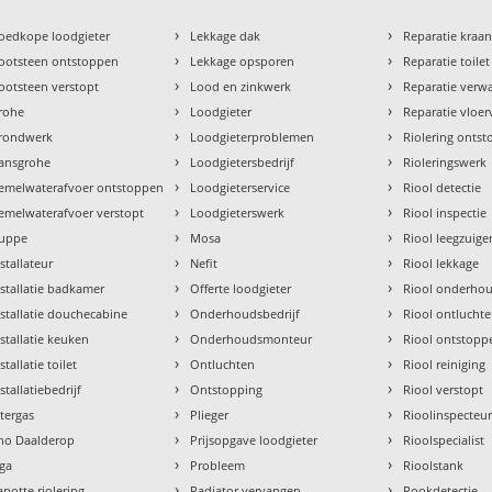
›
›
oedkope loodgieter
Lekkage dak
Reparatie kraa
›
›
ootsteen ontstoppen
Lekkage opsporen
Reparatie toilet
›
›
ootsteen verstopt
Lood en zinkwerk
Reparatie verw
›
›
rohe
Loodgieter
Reparatie vloe
›
›
rondwerk
Loodgieterproblemen
Riolering onts
›
›
ansgrohe
Loodgietersbedrijf
Rioleringswerk
›
›
emelwaterafvoer ontstoppen
Loodgieterservice
Riool detectie
›
›
emelwaterafvoer verstopt
Loodgieterswerk
Riool inspectie
›
›
uppe
Mosa
Riool leegzuige
›
›
nstallateur
Nefit
Riool lekkage
›
›
nstallatie badkamer
Offerte loodgieter
Riool onderho
›
›
nstallatie douchecabine
Onderhoudsbedrijf
Riool ontlucht
›
›
nstallatie keuken
Onderhoudsmonteur
Riool ontstopp
›
›
stallatie toilet
Ontluchten
Riool reiniging
›
›
stallatiebedrijf
Ontstopping
Riool verstopt
›
›
ntergas
Plieger
Rioolinspecteu
›
›
tho Daalderop
Prijsopgave loodgieter
Rioolspecialist
›
›
aga
Probleem
Rioolstank
›
›
apotte riolering
Radiator vervangen
Rookdetectie