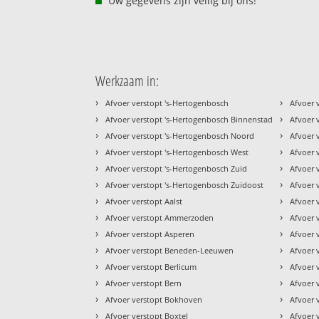
Uw gegevens zijn veilig bij ons!
Werkzaam in:
›
›
Afvoer verstopt 's-Hertogenbosch
Afvoer 
›
›
Afvoer verstopt 's-Hertogenbosch Binnenstad
Afvoer 
›
›
Afvoer verstopt 's-Hertogenbosch Noord
Afvoer 
›
›
Afvoer verstopt 's-Hertogenbosch West
Afvoer 
›
›
Afvoer verstopt 's-Hertogenbosch Zuid
Afvoer 
›
›
Afvoer verstopt 's-Hertogenbosch Zuidoost
Afvoer 
›
›
Afvoer verstopt Aalst
Afvoer 
›
›
Afvoer verstopt Ammerzoden
Afvoer 
›
›
Afvoer verstopt Asperen
Afvoer 
›
›
Afvoer verstopt Beneden-Leeuwen
Afvoer 
›
›
Afvoer verstopt Berlicum
Afvoer 
›
›
Afvoer verstopt Bern
Afvoer 
›
›
Afvoer verstopt Bokhoven
Afvoer 
›
›
Afvoer verstopt Boxtel
Afvoer 