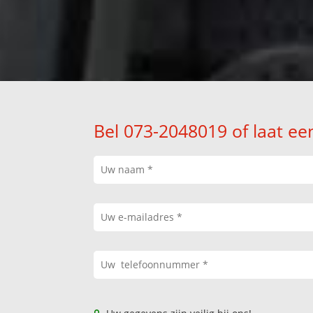
Bel 073-2048019 of laat ee