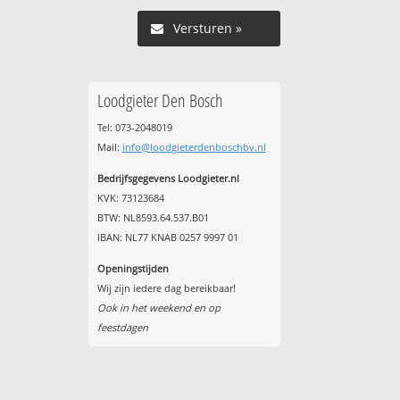
Versturen »
Loodgieter Den Bosch
Tel: 073-2048019
Mail:
info@loodgieterdenboschbv.nl
Bedrijfsgegevens Loodgieter.nl
KVK: 73123684
BTW: NL8593.64.537.B01
IBAN: NL77 KNAB 0257 9997 01
Openingstijden
Wij zijn iedere dag bereikbaar!
Ook in het weekend en op
feestdagen