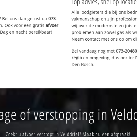
Top advies, snel op locati
Alle loodgieters die bij ons be
? Bel ons dan gerust op
073-
vakmanschap en zijn profession
n. Ook voor een gratis
afvoer
wij over de modernste en juist
 Dag en nacht bereikbaar!
problemen aan zowel gas als wat
Neem contact met ons op om di
Bel vandaag nog met
073-2048
regio
en omgeving, dus ook in: 
Den Bosch.
age of verstopping in Veldd
Zoekt u afvoer verstopt in Velddriel? Maak nu een afspraak!