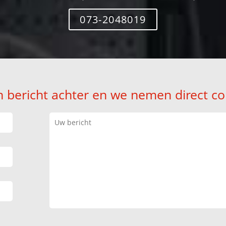
073-2048019
n bericht achter en we nemen direct co