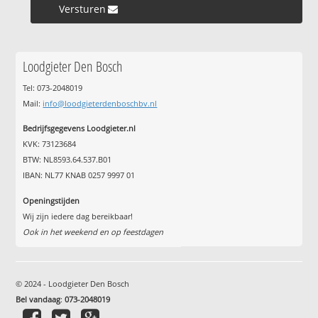
Versturen »
Loodgieter Den Bosch
Tel: 073-2048019
Mail:
info@loodgieterdenboschbv.nl
Bedrijfsgegevens Loodgieter.nl
KVK: 73123684
BTW: NL8593.64.537.B01
IBAN: NL77 KNAB 0257 9997 01
Openingstijden
Wij zijn iedere dag bereikbaar!
Ook in het weekend en op feestdagen
© 2024 - Loodgieter Den Bosch
Bel vandaag
:
073-2048019